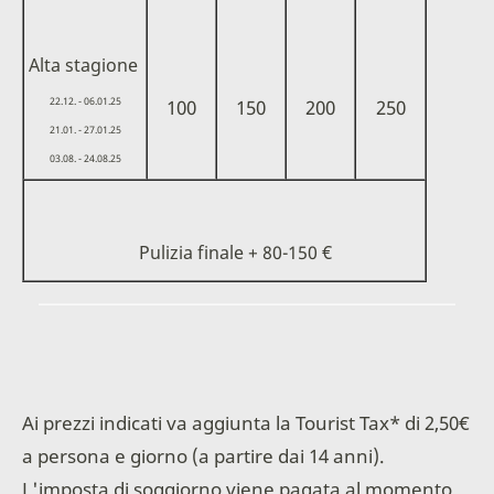
Alta stagione
22.12. - 06.01.25
100
150
200
250
21.01. - 27.01.25
03.08. - 24.08.25
Pulizia finale + 80-150 €
______________________________________________________
Ai prezzi indicati va aggiunta la Tourist Tax* di 2,50€
a persona e giorno (a partire dai 14 anni).
L'imposta di soggiorno viene pagata al momento