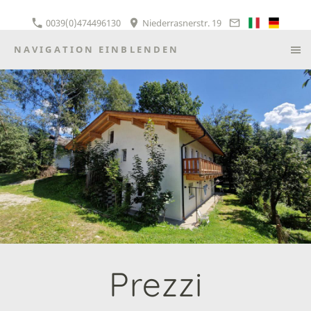
0039(0)474496130
Niederrasnerstr. 19
NAVIGATION EINBLENDEN
Prezzi