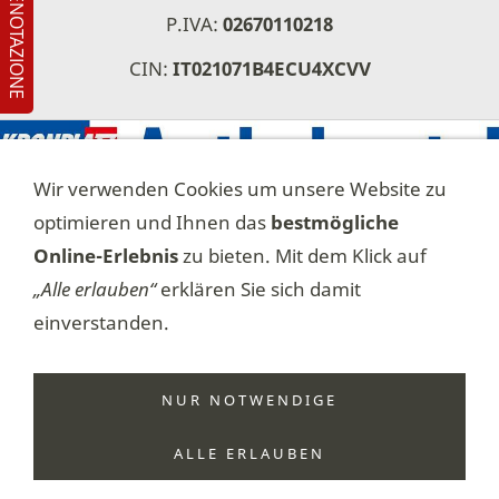
P.IVA:
02670110218
CIN:
IT021071B4ECU4XCVV
Wir verwenden Cookies um unsere Website zu
optimieren und Ihnen das
bestmögliche
Online-Erlebnis
zu bieten. Mit dem Klick auf
„Alle erlauben“
erklären Sie sich damit
Impressum
Kontakt
einverstanden.
SIQUANDO Pro 8 Design „Ettubrute“ - © 2023 SIQUANDO
GmbH & Co. KG.
NUR NOTWENDIGE
Sie können diesen Text im Flex-Design-Editor,
„Allgemeine
ALLE ERLAUBEN
Seiten“
,
„Fußzeilentext bearbeiten“
anpassen.