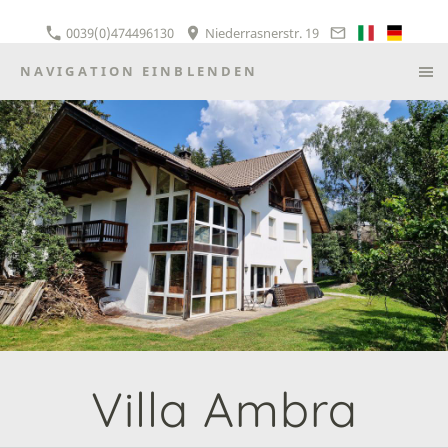
0039(0)474496130
Niederrasnerstr. 19
NAVIGATION EINBLENDEN
Villa Ambra