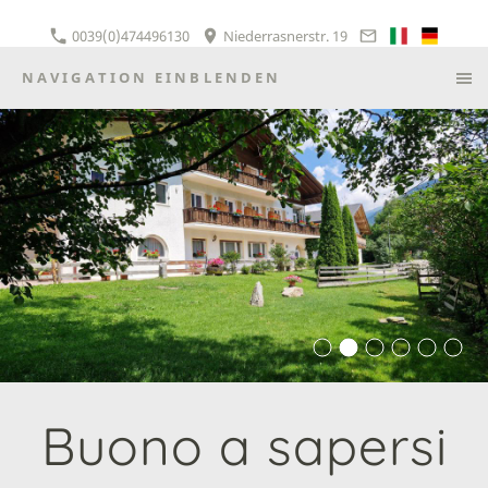
0039(0)474496130
Niederrasnerstr. 19
NAVIGATION EINBLENDEN
Buono a sapersi