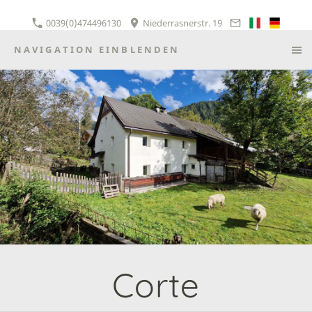
0039(0)474496130
Niederrasnerstr. 19
NAVIGATION EINBLENDEN
Corte