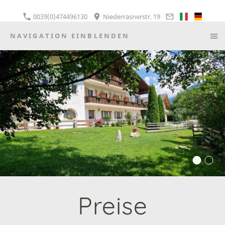
0039(0)474496130
Niederrasnerstr. 19
NAVIGATION EINBLENDEN
Preise