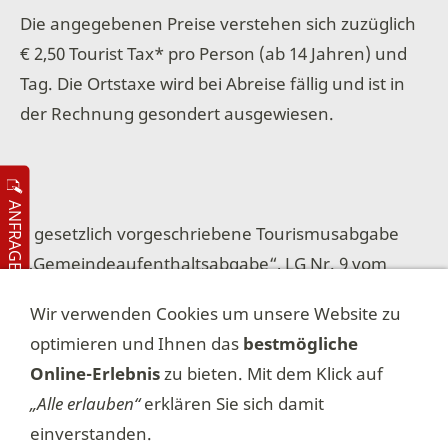
Die angegebenen Preise verstehen sich zuzüglich
€ 2,50 Tourist Tax* pro Person (ab 14 Jahren) und
Tag. Die Ortstaxe wird bei Abreise fällig und ist in
der Rechnung gesondert ausgewiesen.
ANFRAGEN / RESERVIEREN
* gesetzlich vorgeschriebene Tourismusabgabe
(„Gemeindeaufenthaltsabgabe“, LG Nr. 9 vom
16.05.2012)
Wir verwenden Cookies um unsere Website zu
optimieren und Ihnen das
bestmögliche
Online-Erlebnis
zu bieten. Mit dem Klick auf
„Alle erlauben“
erklären Sie sich damit
Impressum
Kontakt
einverstanden.