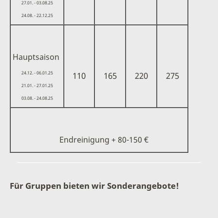
27.01. - 03.08.25
24.08. - 22.12.25
Hauptsaison
24.12. - 06.01.25
110
165
220
275
21.01. - 27.01.25
03.08. - 24.08.25
Endreinigung + 80-150 €
______________________________________________________
Für Gruppen bieten wir Sonderangebote!