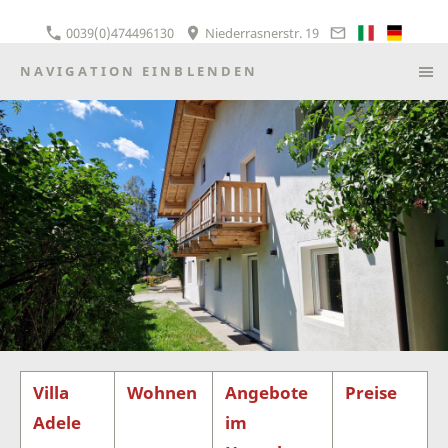
0039(0)474496130
Niederrasnerstr. 19
NAVIGATION EINBLENDEN
Villa
Wohnen
Angebote
Preise
Adele
im