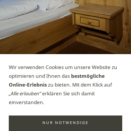
Wir verwenden Cookies um unsere Website zu
optimieren und Ihnen das
bestmögliche
Online-Erlebnis
zu bieten. Mit dem Klick auf
„Alle erlauben“
erklären Sie sich damit
Impressum
Kontakt
einverstanden.
SIQUANDO Pro 8 Design „Ettubrute“ - © 2023 SIQUANDO
GmbH & Co. KG.
NUR NOTWENDIGE